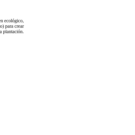
en ecológico,
o) para crear
a plantación.