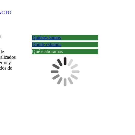
ACTO
s
Quiénes somos
Dónde estamos
Qué elaboramos
de
ializados
erno y
ados de