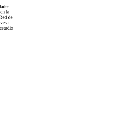
dades
 en la
 Red de
avesa
estudio