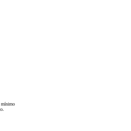
l mínimo
to.