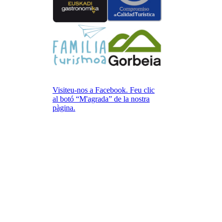
Visiteu-nos a Facebook. Feu clic
al botó “M'agrada” de la nostra
pàgina.