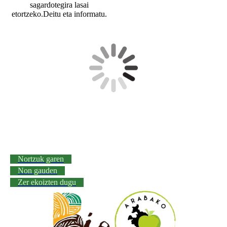
sagardotegira lasai
etortzeko.Deitu eta informatu.
Nortzuk garen
Non gauden
Zer ekoizten dugu