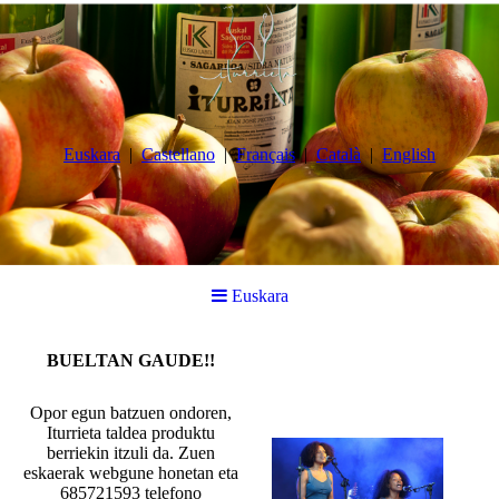
Euskara
Castellano
Français
Català
English
Euskara
BUELTAN GAUDE!!
Opor egun batzuen ondoren,
Iturrieta taldea produktu
berriekin itzuli da. Zuen
eskaerak webgune honetan eta
685721593 telefono