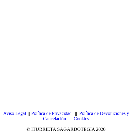
Aviso Legal
||
Política de Privacidad
||
Política de Devoluciones y
Cancelación
||
Cookies
© ITURRIETA SAGARDOTEGIA 2020