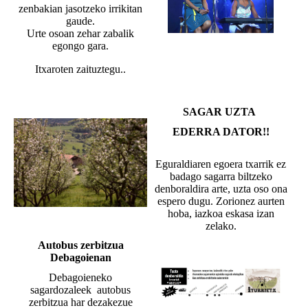
zenbakian jasotzeko irrikitan
gaude.
Urte osoan zehar zabalik
egongo gara.
Itxaroten zaituztegu..
SAGAR UZTA
EDERRA DATOR!!
Eguraldiaren egoera txarrik ez
badago sagarra biltzeko
denboraldira arte, uzta oso ona
espero dugu. Zorionez aurten
hoba, iazkoa eskasa izan
zelako.
Autobus zerbitzua
Debagoienan
Debagoieneko
sagardozaleek autobus
zerbitzua har dezakezue